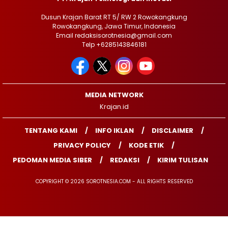
Dusun Krajan Barat RT 5/ RW 2 Rowokangkung
Rowokangkung, Jawa Timur, Indonesia
Email redaksisorotnesia@gmail.com
Telp +6285143846181
MEDIA NETWORK
Krajan.id
TENTANG KAMI
INFO IKLAN
DISCLAIMER
PRIVACY POLICY
KODE ETIK
PEDOMAN MEDIA SIBER
REDAKSI
KIRIM TULISAN
COPYRIGHT © 2026 SOROTNESIA.COM - ALL RIGHTS RESERVED