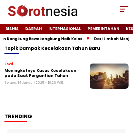
BISNIS
DAERAH
INTERNASIONAL
PEMERINTAHAN
KE
an Kangkung Rowokangkung Naik Kelas
Dari Limbah Menjadi
Topik
Dampak Kecelakaan Tahun Baru
Esai
Meningkatnya Kasus Kecelakaan
pada Saat Pergantian Tahun
Selasa, 14 Januari 2025 - 18:26 WIB
TRENDING