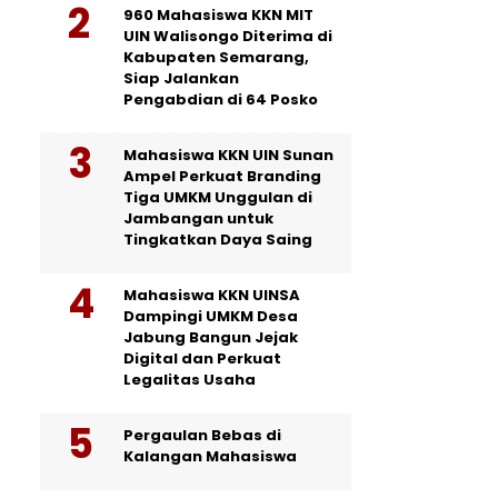
960 Mahasiswa KKN MIT
UIN Walisongo Diterima di
Kabupaten Semarang,
Siap Jalankan
Pengabdian di 64 Posko
Mahasiswa KKN UIN Sunan
Ampel Perkuat Branding
Tiga UMKM Unggulan di
Jambangan untuk
Tingkatkan Daya Saing
Mahasiswa KKN UINSA
Dampingi UMKM Desa
Jabung Bangun Jejak
Digital dan Perkuat
Legalitas Usaha
Pergaulan Bebas di
Kalangan Mahasiswa