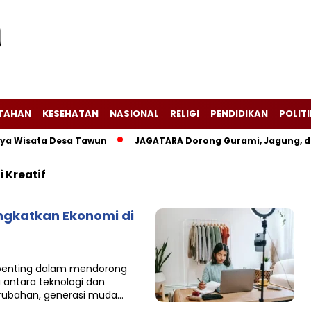
NTAHAN
KESEHATAN
NASIONAL
RELIGI
PENDIDIKAN
POLITI
 Wisata Desa Tawun
JAGATARA Dorong Gurami, Jagung, dan
 Kreatif
gkatkan Ekonomi di
n penting dalam mendorong
 antara teknologi dan
erubahan, generasi muda…