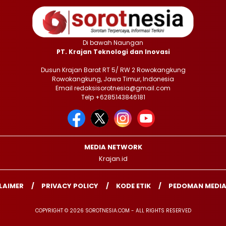
Di bawah Naungan
PT. Krajan Teknologi dan Inovasi
Dusun Krajan Barat RT 5/ RW 2 Rowokangkung
Rowokangkung, Jawa Timur, Indonesia
Email redaksisorotnesia@gmail.com
Telp +6285143846181
MEDIA NETWORK
Krajan.id
LAIMER
PRIVACY POLICY
KODE ETIK
PEDOMAN MEDIA
COPYRIGHT © 2026 SOROTNESIA.COM - ALL RIGHTS RESERVED