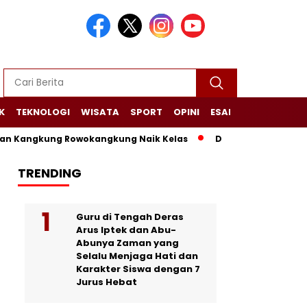
K
TEKNOLOGI
WISATA
SPORT
OPINI
ESAI
NARASI+
 Kangkung Rowokangkung Naik Kelas
Dari Limbah Menjadi M
TRENDING
Guru di Tengah Deras
Arus Iptek dan Abu-
Abunya Zaman yang
Selalu Menjaga Hati dan
Karakter Siswa dengan 7
Jurus Hebat