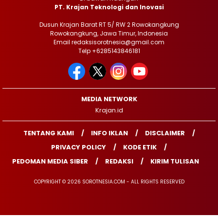
PT. Krajan Teknologi dan Inovasi
Dusun Krajan Barat RT 5/ RW 2 Rowokangkung
Rowokangkung, Jawa Timur, Indonesia
Email redaksisorotnesia@gmail.com
Telp +6285143846181
MEDIA NETWORK
Krajan.id
TENTANG KAMI
INFO IKLAN
DISCLAIMER
PRIVACY POLICY
KODE ETIK
PEDOMAN MEDIA SIBER
REDAKSI
KIRIM TULISAN
COPYRIGHT © 2026 SOROTNESIA.COM - ALL RIGHTS RESERVED