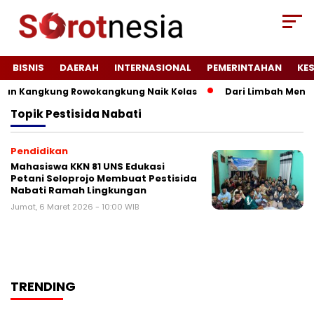
BISNIS
DAERAH
INTERNASIONAL
PEMERINTAHAN
KE
an Kangkung Rowokangkung Naik Kelas
Dari Limbah Menjad
Topik
Pestisida Nabati
Pendidikan
Mahasiswa KKN 81 UNS Edukasi
Petani Seloprojo Membuat Pestisida
Nabati Ramah Lingkungan
Jumat, 6 Maret 2026 - 10:00 WIB
TRENDING