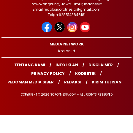
Rowokangkung, Jawa Timur, Indonesia
Email redaksisorotnesia@gmail.com
Telp +6285143846181
MEDIA NETWORK
Krajan.id
TENTANG KAMI
INFO IKLAN
DISCLAIMER
PRIVACY POLICY
KODE ETIK
PEDOMAN MEDIA SIBER
REDAKSI
KIRIM TULISAN
COPYRIGHT © 2026 SOROTNESIA.COM - ALL RIGHTS RESERVED