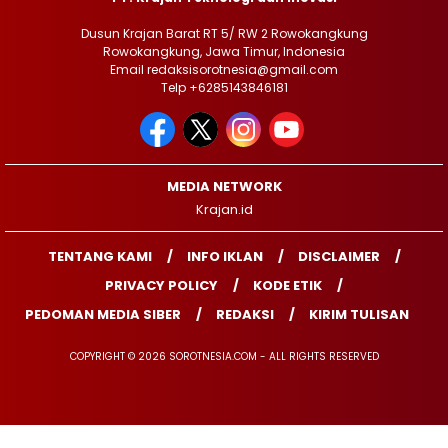
Dusun Krajan Barat RT 5/ RW 2 Rowokangkung
Rowokangkung, Jawa Timur, Indonesia
Email redaksisorotnesia@gmail.com
Telp +6285143846181
MEDIA NETWORK
Krajan.id
TENTANG KAMI
INFO IKLAN
DISCLAIMER
PRIVACY POLICY
KODE ETIK
PEDOMAN MEDIA SIBER
REDAKSI
KIRIM TULISAN
COPYRIGHT © 2026 SOROTNESIA.COM - ALL RIGHTS RESERVED