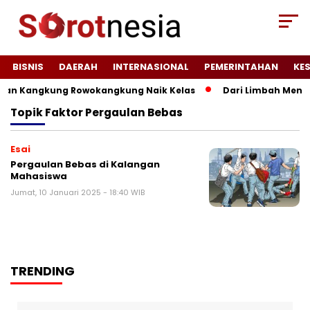
BISNIS
DAERAH
INTERNASIONAL
PEMERINTAHAN
KE
an Kangkung Rowokangkung Naik Kelas
Dari Limbah Menjad
Topik
Faktor Pergaulan Bebas
Esai
Pergaulan Bebas di Kalangan
Mahasiswa
Jumat, 10 Januari 2025 - 18:40 WIB
TRENDING