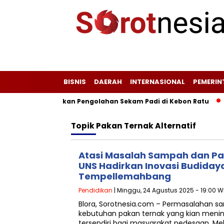
BISNIS
DAERAH
INTERNASIONAL
PEMERI
UNIBA 27 Kenalkan Pengolahan Sekam Padi di Kebon Ratu
Wu
Topik
Pakan Ternak Alternatif
Atasi Masalah Sampah dan Pa
UNS Hadirkan Inovasi Budiday
Tempellemahbang
Pendidikan
| Minggu, 24 Agustus 2025 - 19:00 W
Blora, Sorotnesia.com – Permasalahan 
kebutuhan pakan ternak yang kian meni
tersendiri bagi masyarakat pedesaan. Meli