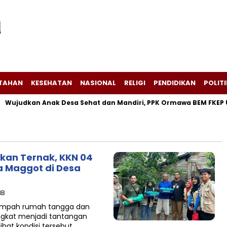
NTAHAN
KESEHATAN
NASIONAL
RELIGI
PENDIDIKAN
POLITI
judkan Anak Desa Sehat dan Mandiri, PPK Ormawa BEM FKEP UNEJ
kan Ternak, KKN 04
a Maggot di Desa
IB
sampah rumah tangga dan
ngkat menjadi tantangan
hat kondisi tersebut,