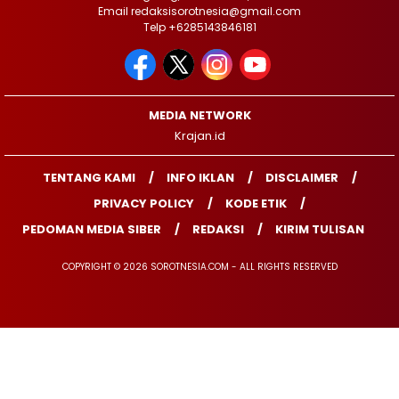
Email redaksisorotnesia@gmail.com
Telp +6285143846181
MEDIA NETWORK
Krajan.id
TENTANG KAMI
INFO IKLAN
DISCLAIMER
PRIVACY POLICY
KODE ETIK
PEDOMAN MEDIA SIBER
REDAKSI
KIRIM TULISAN
COPYRIGHT © 2026 SOROTNESIA.COM - ALL RIGHTS RESERVED