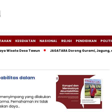
NTAHAN
KESEHATAN
NASIONAL
RELIGI
PENDIDIKAN
POLITI
 Wisata Desa Tawun
JAGATARA Dorong Gurami, Jagung, dan
abilitas dalam
n menyimpang yang dilakukan
orma. Pemahaman ini tidak
laskan daya…