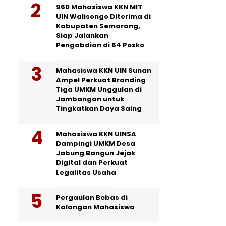
960 Mahasiswa KKN MIT
UIN Walisongo Diterima di
Kabupaten Semarang,
Siap Jalankan
Pengabdian di 64 Posko
Mahasiswa KKN UIN Sunan
Ampel Perkuat Branding
Tiga UMKM Unggulan di
Jambangan untuk
Tingkatkan Daya Saing
Mahasiswa KKN UINSA
Dampingi UMKM Desa
Jabung Bangun Jejak
Digital dan Perkuat
Legalitas Usaha
Pergaulan Bebas di
Kalangan Mahasiswa