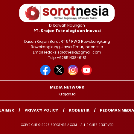
Di bawah Naungan
PT. Krajan Teknologi dan Inovasi
Dusun Krajan Barat RT 5/ RW 2 Rowokangkung
Rowokangkung, Jawa Timur, Indonesia
Email redaksisorotnesia@gmail.com
Telp +6285143846181
MEDIA NETWORK
Krajan.id
LAIMER
PRIVACY POLICY
KODE ETIK
PEDOMAN MEDIA
COPYRIGHT © 2026 SOROTNESIA.COM - ALL RIGHTS RESERVED