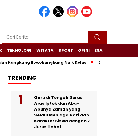
K
TEKNOLOGI
WISATA
SPORT
OPINI
ESAI
NARASI+
 Kangkung Rowokangkung Naik Kelas
Dari Limbah Menjadi 
TRENDING
Guru di Tengah Deras
Arus Iptek dan Abu-
Abunya Zaman yang
Selalu Menjaga Hati dan
Karakter Siswa dengan 7
Jurus Hebat