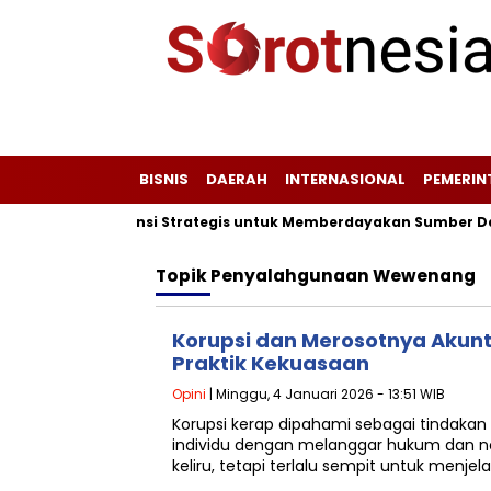
BISNIS
DAERAH
INTERNASIONAL
PEMERI
Plang Peta Potensi Strategis untuk Memberdayakan Sumber Daya
Topik
Penyalahgunaan Wewenang
Korupsi dan Merosotnya Akunt
Praktik Kekuasaan
Opini
| Minggu, 4 Januari 2026 - 13:51 WIB
Korupsi kerap dipahami sebagai tindaka
individu dengan melanggar hukum dan n
keliru, tetapi terlalu sempit untuk menje