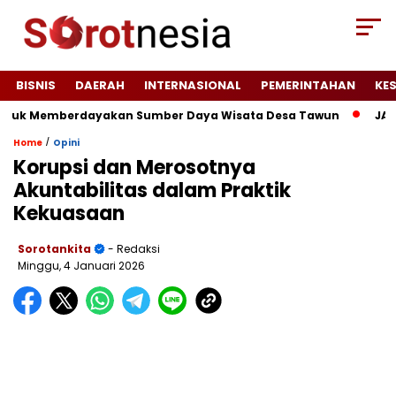
BISNIS
DAERAH
INTERNASIONAL
PEMERINTAHAN
KE
untuk Memberdayakan Sumber Daya Wisata Desa Tawun
JAGAT
/
Home
Opini
Korupsi dan Merosotnya
Akuntabilitas dalam Praktik
Kekuasaan
Sorotankita
- Redaksi
Minggu, 4 Januari 2026