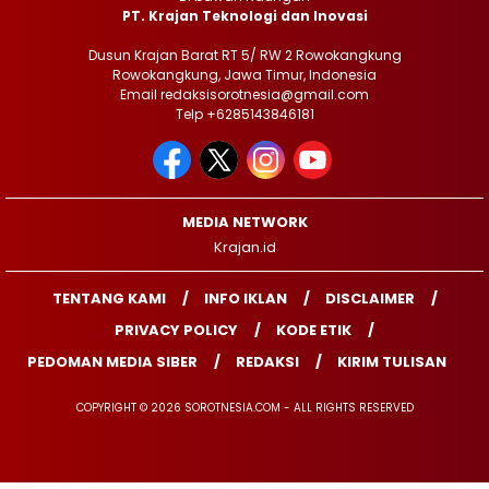
PT. Krajan Teknologi dan Inovasi
Dusun Krajan Barat RT 5/ RW 2 Rowokangkung
Rowokangkung, Jawa Timur, Indonesia
Email redaksisorotnesia@gmail.com
Telp +6285143846181
MEDIA NETWORK
Krajan.id
TENTANG KAMI
INFO IKLAN
DISCLAIMER
PRIVACY POLICY
KODE ETIK
PEDOMAN MEDIA SIBER
REDAKSI
KIRIM TULISAN
COPYRIGHT © 2026 SOROTNESIA.COM - ALL RIGHTS RESERVED