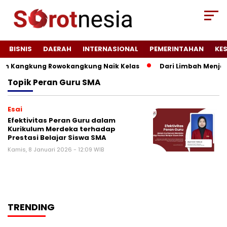
BISNIS
DAERAH
INTERNASIONAL
PEMERINTAHAN
KE
n Kangkung Rowokangkung Naik Kelas
Dari Limbah Menjadi
Topik
Peran Guru SMA
Esai
Efektivitas Peran Guru dalam
Kurikulum Merdeka terhadap
Prestasi Belajar Siswa SMA
Kamis, 8 Januari 2026 - 12:09 WIB
TRENDING