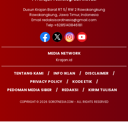
Dusun Krajan Barat RT 5/ RW 2 Rowokangkung
Rowokangkung, Jawa Timur, Indonesia
Email redaksisorotnesia@gmail.com
Telp +6285143846181
MEDIA NETWORK
Krajan.id
TENTANG KAMI
INFO IKLAN
DISCLAIMER
PRIVACY POLICY
KODE ETIK
PEDOMAN MEDIA SIBER
REDAKSI
KIRIM TULISAN
COPYRIGHT © 2026 SOROTNESIA.COM - ALL RIGHTS RESERVED