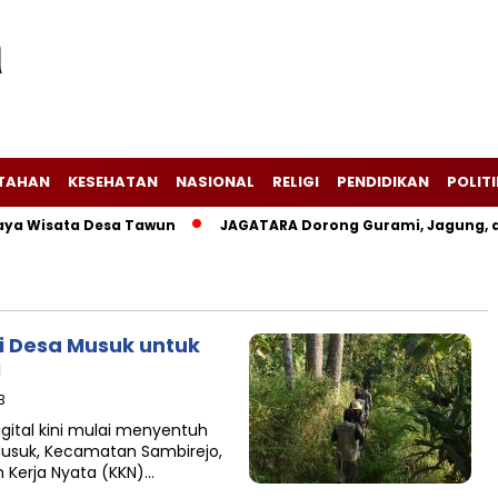
NTAHAN
KESEHATAN
NASIONAL
RELIGI
PENDIDIKAN
POLITI
 Wisata Desa Tawun
JAGATARA Dorong Gurami, Jagung, dan
si Desa Musuk untuk
i
B
gital kini mulai menyentuh
Musuk, Kecamatan Sambirejo,
h Kerja Nyata (KKN)…