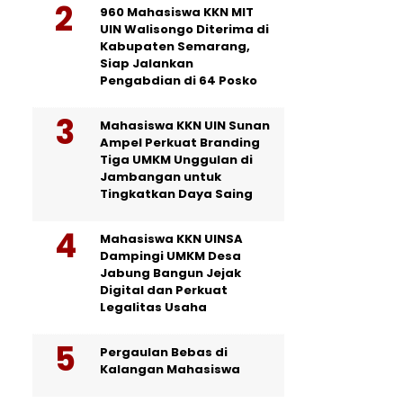
960 Mahasiswa KKN MIT
UIN Walisongo Diterima di
Kabupaten Semarang,
Siap Jalankan
Pengabdian di 64 Posko
Mahasiswa KKN UIN Sunan
Ampel Perkuat Branding
Tiga UMKM Unggulan di
Jambangan untuk
Tingkatkan Daya Saing
Mahasiswa KKN UINSA
Dampingi UMKM Desa
Jabung Bangun Jejak
Digital dan Perkuat
Legalitas Usaha
Pergaulan Bebas di
Kalangan Mahasiswa