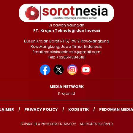
Di bawah Naungan
PT. Krajan Teknologi dan Inovasi
Dusun Krajan Barat RT 5/ RW 2 Rowokangkung
Rowokangkung, Jawa Timur, Indonesia
Email redaksisorotnesia@gmail.com
Telp +6285143846181
MEDIA NETWORK
Krajan.id
LAIMER
PRIVACY POLICY
KODE ETIK
PEDOMAN MEDIA
COPYRIGHT © 2026 SOROTNESIA.COM - ALL RIGHTS RESERVED