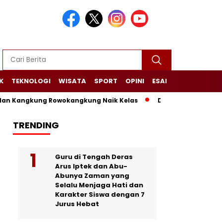
K
TEKNOLOGI
WISATA
SPORT
OPINI
ESAI
NARASI+
 Kangkung Rowokangkung Naik Kelas
Dari Limbah Menjadi M
TRENDING
Guru di Tengah Deras
Arus Iptek dan Abu-
Abunya Zaman yang
Selalu Menjaga Hati dan
Karakter Siswa dengan 7
Jurus Hebat