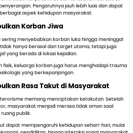
penyerangan. Pengaruhnya jauh lebih luas dan dapat
erbagai aspek kehidupan masyarakat.
bulkan Korban Jiwa
e sering menyebabkan korban luka hingga meninggal
tidak hanya berasal dari target utama, tetapi juga
il yang berada di lokasi kejadian.
an fisik, keluarga korban juga harus menghadapi trauma
sikologis yang berkepanjangan.
ulkan Rasa Takut di Masyarakat
 terorisme memang menciptakan ketakutan. Setelah
teror, masyarakat menjadi merasa tidak aman saat
i ruang publik.
but dapat mempengaruhi kehidupan sehari-hari, mulai
 ekonomi, pendidikan, hingga interaksi sosial masyarakat.