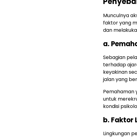
Penyebab
Munculnya aksi
faktor yang m
dan melakuka
a. Pemaha
Sebagian pel
terhadap ajar
keyakinan se
jalan yang be
Pemahaman yan
untuk merekru
kondisi psikol
b. Faktor
Lingkungan pe