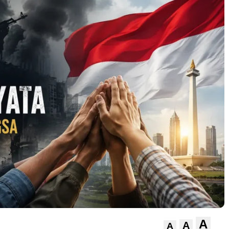
A
A
A