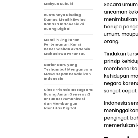
Secara umum,
Makyun Subuki
ancaman keke
Runtuhnya Dinding
menimbulkan 
Kamus: Menilik Evolusi
Bahasa Indonesia di
berupa penge
Ruang Digital
umum, maupun
Memilih Lingkaran
orang.
Pertemanan, Kunci
Keberhasilan Akademik
Tindakan ters
Mahasiswa Perantau
prinsip kehid
Karier Guru yang
membenarkan 
Terhambat Mengancam
Masa Depan Pendidikan
kehidupan mo
Indonesia
negara karen
Close Friends Instagram:
sangat cepat 
Ruang Aman Generasi Z
untuk Berkomunikasi
Indonesia sen
dan Membangun
Identitas Digital
meninggalkan 
pengingat ba
memerlukan 