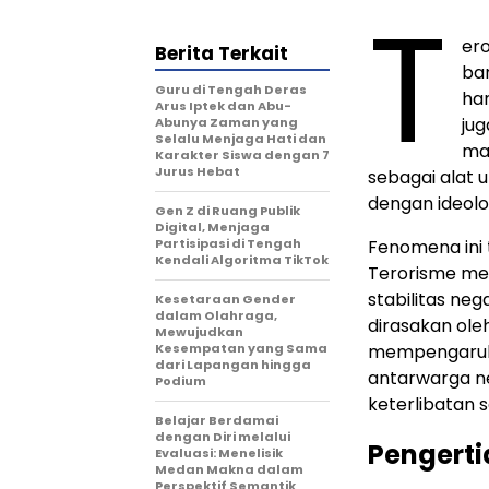
T
er
Berita Terkait
ba
Guru di Tengah Deras
han
Arus Iptek dan Abu-
ju
Abunya Zaman yang
Selalu Menjaga Hati dan
ma
Karakter Siswa dengan 7
Jurus Hebat
sebagai alat 
dengan ideolo
Gen Z di Ruang Publik
Digital, Menjaga
Partisipasi di Tengah
Fenomena ini 
Kendali Algoritma TikTok
Terorisme me
stabilitas neg
Kesetaraan Gender
dalam Olahraga,
dirasakan ole
Mewujudkan
Kesempatan yang Sama
mempengaruhi
dari Lapangan hingga
antarwarga n
Podium
keterlibatan
Belajar Berdamai
dengan Diri melalui
Pengerti
Evaluasi: Menelisik
Medan Makna dalam
Perspektif Semantik