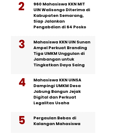
960 Mahasiswa KKN MIT
UIN Walisongo Diterima di
Kabupaten Semarang,
Siap Jalankan
Pengabdian di 64 Posko
Mahasiswa KKN UIN Sunan
Ampel Perkuat Branding
Tiga UMKM Unggulan di
Jambangan untuk
Tingkatkan Daya Saing
Mahasiswa KKN UINSA
Dampingi UMKM Desa
Jabung Bangun Jejak
Digital dan Perkuat
Legalitas Usaha
Pergaulan Bebas di
Kalangan Mahasiswa