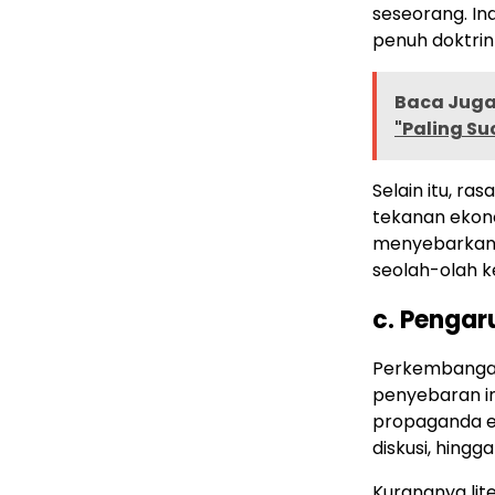
seseorang. In
penuh doktrin
Baca Juga 
"Paling Su
Selain itu, ra
tekanan ekon
menyebarkan 
seolah-olah k
c. Pengar
Perkembang
penyebaran in
propaganda ek
diskusi, hingg
Kurangnya lit