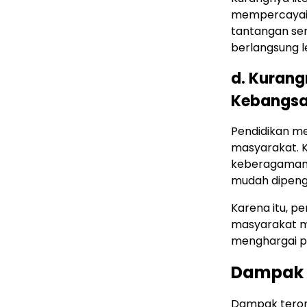
mempercayai i
tantangan se
berlangsung l
d. Kuran
Kebangs
Pendidikan me
masyarakat. 
keberagaman,
mudah dipenga
Karena itu, pe
masyarakat m
menghargai p
Dampak 
Dampak teroris