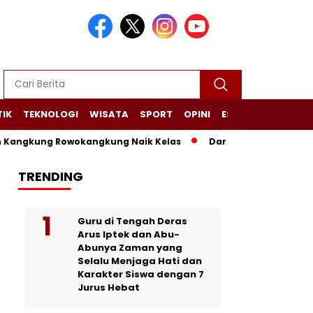
TIK
TEKNOLOGI
WISATA
SPORT
OPINI
ESAI
NARASI+
ung Rowokangkung Naik Kelas
Dari Limbah Menjadi Manfaa
TRENDING
Guru di Tengah Deras
Arus Iptek dan Abu-
Abunya Zaman yang
Selalu Menjaga Hati dan
Karakter Siswa dengan 7
Jurus Hebat