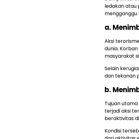
ledakan atau 
mengganggu b
a. Menim
Aksi terorism
dunia. Korban 
masyarakat sip
Selain kerugi
dan tekanan p
b. Menimb
Tujuan utama
terjadi aksi 
beraktivitas d
Kondisi terse
dari aktivitas