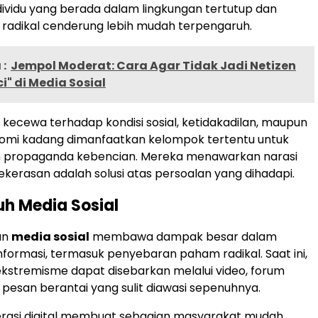
dividu yang berada dalam lingkungan tertutup dan
 radikal cenderung lebih mudah terpengaruh.
:
Jempol Moderat: Cara Agar Tidak Jadi Netizen
ci" di Media Sosial
sa kecewa terhadap kondisi sosial, ketidakadilan, maupun
omi kadang dimanfaatkan kelompok tertentu untuk
propaganda kebencian. Mereka menawarkan narasi
ekerasan adalah solusi atas persoalan yang dihadapi.
uh Media Sosial
an
media sosial
membawa dampak besar dalam
formasi, termasuk penyebaran paham radikal. Saat ini,
stremisme dapat disebarkan melalui video, forum
a pesan berantai yang sulit diawasi sepenuhnya.
erasi digital membuat sebagian masyarakat mudah