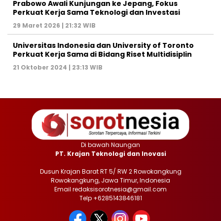
Prabowo Awali Kunjungan ke Jepang, Fokus
Perkuat Kerja Sama Teknologi dan Investasi
29 Maret 2026 | 21:32 WIB
Universitas Indonesia dan University of Toronto
Perkuat Kerja Sama di Bidang Riset Multidisiplin
21 Oktober 2024 | 23:13 WIB
Di bawah Naungan
PT. Krajan Teknologi dan Inovasi
Dusun Krajan Barat RT 5/ RW 2 Rowokangkung
Rowokangkung, Jawa Timur, Indonesia
Email redaksisorotnesia@gmail.com
Telp +6285143846181