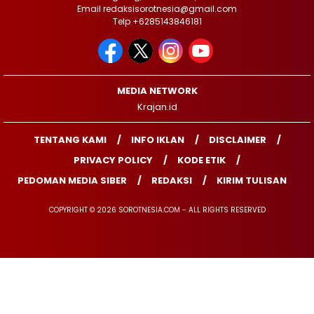
Email redaksisorotnesia@gmail.com
Telp +6285143846181
MEDIA NETWORK
Krajan.id
TENTANG KAMI
INFO IKLAN
DISCLAIMER
PRIVACY POLICY
KODE ETIK
PEDOMAN MEDIA SIBER
REDAKSI
KIRIM TULISAN
COPYRIGHT © 2026 SOROTNESIA.COM - ALL RIGHTS RESERVED