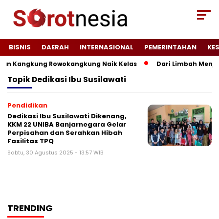
BISNIS
DAERAH
INTERNASIONAL
PEMERINTAHAN
KE
an Kangkung Rowokangkung Naik Kelas
Dari Limbah Menjad
Topik
Dedikasi Ibu Susilawati
Pendidikan
Dedikasi Ibu Susilawati Dikenang,
KKM 22 UNIBA Banjarnegara Gelar
Perpisahan dan Serahkan Hibah
Fasilitas TPQ
Sabtu, 30 Agustus 2025 - 13:57 WIB
TRENDING