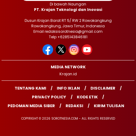
Di bawah Naungan
PT. Krajan Teknologi dan Inovasi
Dusun Krajan Barat RT 5/ RW 2 Rowokangkung
Rowokangkung, Jawa Timur, Indonesia
Email redaksisorotnesia@gmail.com
Telp +6285143846181
MEDIA NETWORK
Krajan.id
TENTANG KAMI
INFO IKLAN
DISCLAIMER
PRIVACY POLICY
KODE ETIK
PEDOMAN MEDIA SIBER
REDAKSI
KIRIM TULISAN
COPYRIGHT © 2026 SOROTNESIA.COM - ALL RIGHTS RESERVED