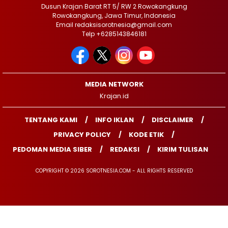
Dusun Krajan Barat RT 5/ RW 2 Rowokangkung
Rowokangkung, Jawa Timur, Indonesia
Email redaksisorotnesia@gmail.com
Telp +6285143846181
MEDIA NETWORK
Krajan.id
TENTANG KAMI
INFO IKLAN
DISCLAIMER
PRIVACY POLICY
KODE ETIK
PEDOMAN MEDIA SIBER
REDAKSI
KIRIM TULISAN
COPYRIGHT © 2026 SOROTNESIA.COM - ALL RIGHTS RESERVED