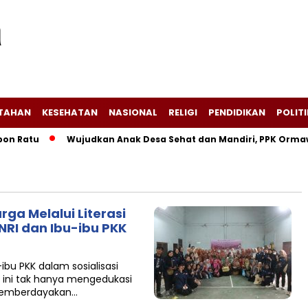
NTAHAN
KESEHATAN
NASIONAL
RELIGI
PENDIDIKAN
POLITI
 Ratu
Wujudkan Anak Desa Sehat dan Mandiri, PPK Ormawa B
a Melalui Literasi
NRI dan Ibu-ibu PKK
bu PKK dalam sosialisasi
a ini tak hanya mengedukasi
 memberdayakan…