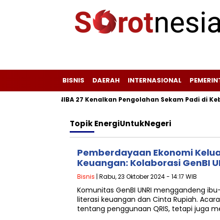
BISNIS
DAERAH
INTERNASIONAL
PEMERI
anfaat, KKM UNIBA 27 Kenalkan Pengolahan Sekam Padi di Kebon
Topik
EnergiUntukNegeri
Pemberdayaan Ekonomi Keluarg
Keuangan: Kolaborasi GenBI U
Bisnis
| Rabu, 23 Oktober 2024 - 14:17 WIB
Komunitas GenBI UNRI menggandeng ibu-i
literasi keuangan dan Cinta Rupiah. Acar
tentang penggunaan QRIS, tetapi juga