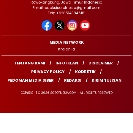
Rowokangkung, Jawa Timur, Indonesia
Email redaksisorotnesia@gmail.com
Telp +6285143846181
MEDIA NETWORK
Krajan.id
TENTANG KAMI
INFO IKLAN
DISCLAIMER
PRIVACY POLICY
KODE ETIK
PEDOMAN MEDIA SIBER
REDAKSI
KIRIM TULISAN
COPYRIGHT © 2026 SOROTNESIA.COM - ALL RIGHTS RESERVED