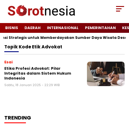
BISNIS
DAERAH
INTERNASIONAL
PEMERINTAHAN
KE
tensi Strategis untuk Memberdayakan Sumber Daya Wisata Desa 
Topik
Kode Etik Advokat
Esai
Etika Profesi Advokat: Pilar
Integritas dalam Sistem Hukum
Indonesia
Sabtu, 18 Januari 2025 - 22:29 WIB
TRENDING