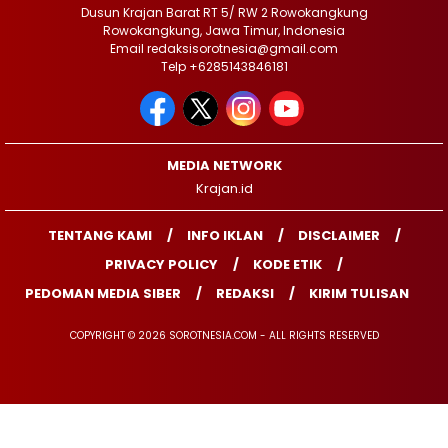
Dusun Krajan Barat RT 5/ RW 2 Rowokangkung
Rowokangkung, Jawa Timur, Indonesia
Email redaksisorotnesia@gmail.com
Telp +6285143846181
MEDIA NETWORK
Krajan.id
TENTANG KAMI
INFO IKLAN
DISCLAIMER
PRIVACY POLICY
KODE ETIK
PEDOMAN MEDIA SIBER
REDAKSI
KIRIM TULISAN
COPYRIGHT © 2026 SOROTNESIA.COM - ALL RIGHTS RESERVED