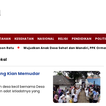
NTAHAN
KESEHATAN
NASIONAL
RELIGI
PENDIDIKAN
POLITI
 Ratu
Wujudkan Anak Desa Sehat dan Mandiri, PPK Ormawa B
okal
yang Kian Memudar
uah desa kecil bernama Desa
an adat istiadatnya yang