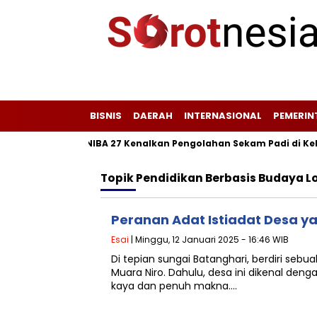
BISNIS
DAERAH
INTERNASIONAL
PEMERI
anfaat, KKM UNIBA 27 Kenalkan Pengolahan Sekam Padi di Kebon
Topik
Pendidikan Berbasis Budaya L
Peranan Adat Istiadat Desa 
Esai
| Minggu, 12 Januari 2025 - 16:46 WIB
Di tepian sungai Batanghari, berdiri seb
Muara Niro. Dahulu, desa ini dikenal deng
kaya dan penuh makna….