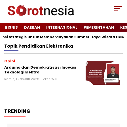
BISNIS
DAERAH
INTERNASIONAL
PEMERINTAHAN
KE
tensi Strategis untuk Memberdayakan Sumber Daya Wisata Desa 
Topik
Pendidikan Elektronika
Opini
Arduino dan Demokratisasi Inovasi
Teknologi Elektro
Kamis, 1 Januari 2026 - 21:44 WIB
TRENDING