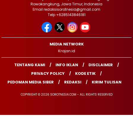
Rowokangkung, Jawa Timur, Indonesia
Email redaksisorotnesia@gmail.com
Telp +6285143846181
MEDIA NETWORK
Krajan.id
TENTANG KAMI
INFO IKLAN
DISCLAIMER
PRIVACY POLICY
KODE ETIK
PEDOMAN MEDIA SIBER
REDAKSI
KIRIM TULISAN
COPYRIGHT © 2026 SOROTNESIA.COM - ALL RIGHTS RESERVED