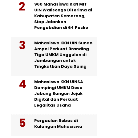
960 Mahasiswa KKN MIT
UIN Walisongo Diterima di
Kabupaten Semarang,
Siap Jalankan
Pengabdian di 64 Posko
Mahasiswa KKN UIN Sunan
Ampel Perkuat Branding
Tiga UMKM Unggulan di
Jambangan untuk
Tingkatkan Daya Saing
Mahasiswa KKN UINSA
Dampingi UMKM Desa
Jabung Bangun Jejak
Digital dan Perkuat
Legalitas Usaha
Pergaulan Bebas di
Kalangan Mahasiswa