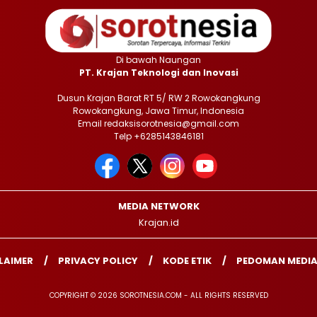
Di bawah Naungan
PT. Krajan Teknologi dan Inovasi
Dusun Krajan Barat RT 5/ RW 2 Rowokangkung
Rowokangkung, Jawa Timur, Indonesia
Email redaksisorotnesia@gmail.com
Telp +6285143846181
MEDIA NETWORK
Krajan.id
LAIMER
PRIVACY POLICY
KODE ETIK
PEDOMAN MEDIA
COPYRIGHT © 2026 SOROTNESIA.COM - ALL RIGHTS RESERVED