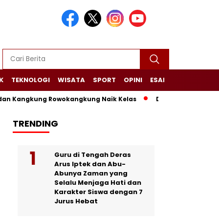
K
TEKNOLOGI
WISATA
SPORT
OPINI
ESAI
NARASI+
 Kangkung Rowokangkung Naik Kelas
Dari Limbah Menjadi 
TRENDING
Guru di Tengah Deras
Arus Iptek dan Abu-
Abunya Zaman yang
Selalu Menjaga Hati dan
Karakter Siswa dengan 7
Jurus Hebat