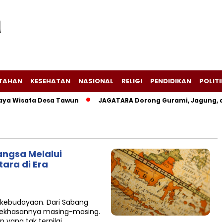
NTAHAN
KESEHATAN
NASIONAL
RELIGI
PENDIDIKAN
POLITI
 Wisata Desa Tawun
JAGATARA Dorong Gurami, Jagung, dan
angsa Melalui
ra di Era
 kebudayaan. Dari Sabang
 kekhasannya masing-masing.
yang tak ternilai…