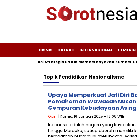
BISNIS
DAERAH
INTERNASIONAL
PEMERI
Plang Peta Potensi Strategis untuk Memberdayakan Sumber Daya
Topik
Pendidikan Nasionalisme
Upaya Memperkuat Jati Diri B
Pemahaman Wawasan Nusanta
Gempuran Kebudayaan Asing
Opini
| Kamis, 16 Januari 2025 - 19:09 WIB
Indonesia adalah negara yang kaya akan
hingga Merauke, setiap daerah memiliki
Keragaman budaya ini merupakan warisan 