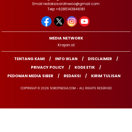
Email redaksisorotnesia@gmail.com
Telp +6285143846181
MEDIA NETWORK
Krajan.id
TENTANG KAMI
INFO IKLAN
DISCLAIMER
PRIVACY POLICY
KODE ETIK
PEDOMAN MEDIA SIBER
REDAKSI
KIRIM TULISAN
COPYRIGHT © 2026 SOROTNESIA.COM - ALL RIGHTS RESERVED