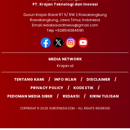
PT. Krajan Teknologi dan Inovasi
Dusun Krajan Barat RT 5/ RW 2 Rowokangkung
Rowokangkung, Jawa Timur, Indonesia
Email redaksisorotnesia@gmail.com
Telp +6285143846181
MEDIA NETWORK
Krajan.id
TENTANG KAMI
INFO IKLAN
DISCLAIMER
PRIVACY POLICY
KODE ETIK
PEDOMAN MEDIA SIBER
REDAKSI
KIRIM TULISAN
COPYRIGHT © 2026 SOROTNESIA.COM - ALL RIGHTS RESERVED