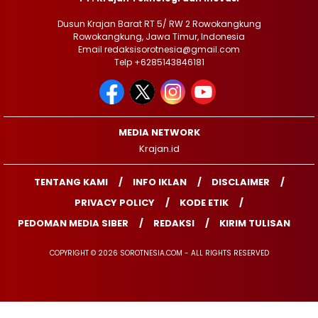
Dusun Krajan Barat RT 5/ RW 2 Rowokangkung
Rowokangkung, Jawa Timur, Indonesia
Email redaksisorotnesia@gmail.com
Telp +6285143846181
MEDIA NETWORK
Krajan.id
TENTANG KAMI
INFO IKLAN
DISCLAIMER
PRIVACY POLICY
KODE ETIK
PEDOMAN MEDIA SIBER
REDAKSI
KIRIM TULISAN
COPYRIGHT © 2026 SOROTNESIA.COM - ALL RIGHTS RESERVED