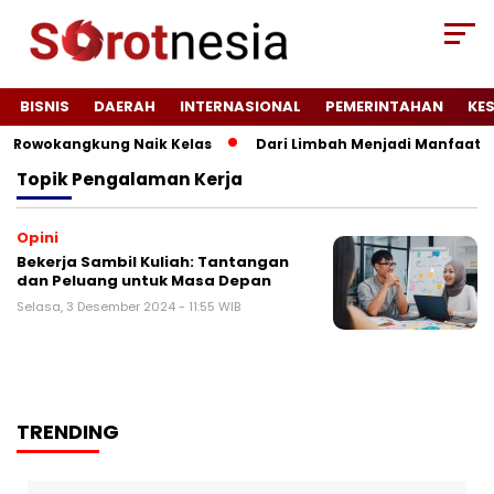
BISNIS
DAERAH
INTERNASIONAL
PEMERINTAHAN
KE
 Rowokangkung Naik Kelas
Dari Limbah Menjadi Manfaat, K
Topik
Pengalaman Kerja
Opini
Bekerja Sambil Kuliah: Tantangan
dan Peluang untuk Masa Depan
Selasa, 3 Desember 2024 - 11:55 WIB
TRENDING