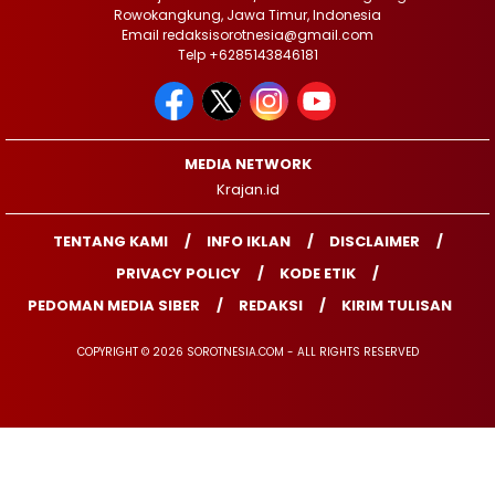
Rowokangkung, Jawa Timur, Indonesia
Email redaksisorotnesia@gmail.com
Telp +6285143846181
MEDIA NETWORK
Krajan.id
TENTANG KAMI
INFO IKLAN
DISCLAIMER
PRIVACY POLICY
KODE ETIK
PEDOMAN MEDIA SIBER
REDAKSI
KIRIM TULISAN
COPYRIGHT © 2026 SOROTNESIA.COM - ALL RIGHTS RESERVED