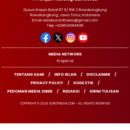
Dusun Krajan Barat RT 5/ RW 2 Rowokangkung
Rowokangkung, Jawa Timur, Indonesia
Email redaksisorotnesia@gmail.com
Telp +6285143846181
MEDIA NETWORK
Krajan.id
TENTANG KAMI
INFO IKLAN
DISCLAIMER
PRIVACY POLICY
KODE ETIK
PEDOMAN MEDIA SIBER
REDAKSI
KIRIM TULISAN
COPYRIGHT © 2026 SOROTNESIA.COM - ALL RIGHTS RESERVED