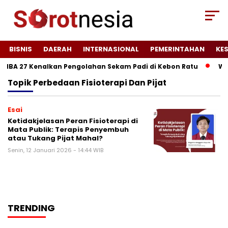
BISNIS
DAERAH
INTERNASIONAL
PEMERINTAHAN
KE
NIBA 27 Kenalkan Pengolahan Sekam Padi di Kebon Ratu
Wuj
Topik
Perbedaan Fisioterapi Dan Pijat
Esai
Ketidakjelasan Peran Fisioterapi di
Mata Publik: Terapis Penyembuh
atau Tukang Pijat Mahal?
Senin, 12 Januari 2026 - 14:44 WIB
TRENDING