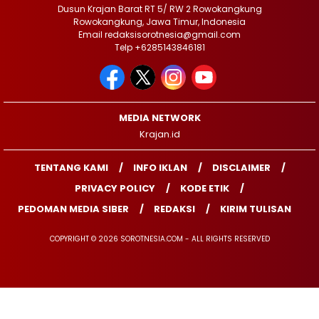
Dusun Krajan Barat RT 5/ RW 2 Rowokangkung
Rowokangkung, Jawa Timur, Indonesia
Email redaksisorotnesia@gmail.com
Telp +6285143846181
MEDIA NETWORK
Krajan.id
TENTANG KAMI
INFO IKLAN
DISCLAIMER
PRIVACY POLICY
KODE ETIK
PEDOMAN MEDIA SIBER
REDAKSI
KIRIM TULISAN
COPYRIGHT © 2026 SOROTNESIA.COM - ALL RIGHTS RESERVED