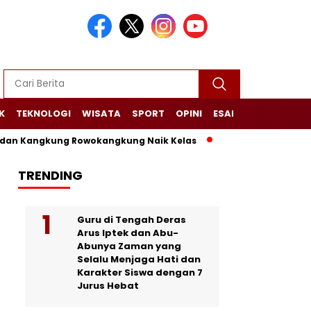
K
TEKNOLOGI
WISATA
SPORT
OPINI
ESAI
NARASI+
n Kangkung Rowokangkung Naik Kelas
Dari Limbah Menjadi 
TRENDING
Guru di Tengah Deras
Arus Iptek dan Abu-
Abunya Zaman yang
Selalu Menjaga Hati dan
Karakter Siswa dengan 7
Jurus Hebat