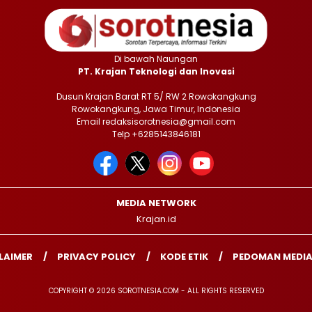
Di bawah Naungan
PT. Krajan Teknologi dan Inovasi
Dusun Krajan Barat RT 5/ RW 2 Rowokangkung
Rowokangkung, Jawa Timur, Indonesia
Email redaksisorotnesia@gmail.com
Telp +6285143846181
MEDIA NETWORK
Krajan.id
LAIMER
PRIVACY POLICY
KODE ETIK
PEDOMAN MEDIA
COPYRIGHT © 2026 SOROTNESIA.COM - ALL RIGHTS RESERVED