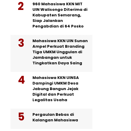
960 Mahasiswa KKN MIT
UIN Walisongo Diterima di
Kabupaten Semarang,
Siap Jalankan
Pengabdian di 64 Posko
Mahasiswa KKN UIN Sunan
Ampel Perkuat Branding
Tiga UMKM Unggulan di
Jambangan untuk
Tingkatkan Daya Saing
Mahasiswa KKN UINSA
Dampingi UMKM Desa
Jabung Bangun Jejak
Digital dan Perkuat
Legalitas Usaha
Pergaulan Bebas di
Kalangan Mahasiswa