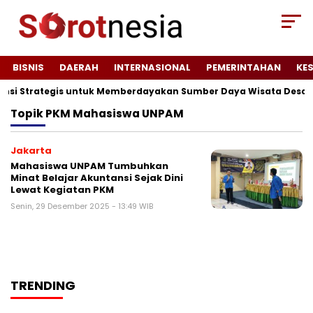
BISNIS
DAERAH
INTERNASIONAL
PEMERINTAHAN
KE
ensi Strategis untuk Memberdayakan Sumber Daya Wisata Desa T
Topik
PKM Mahasiswa UNPAM
Jakarta
Mahasiswa UNPAM Tumbuhkan
Minat Belajar Akuntansi Sejak Dini
Lewat Kegiatan PKM
Senin, 29 Desember 2025 - 13:49 WIB
TRENDING