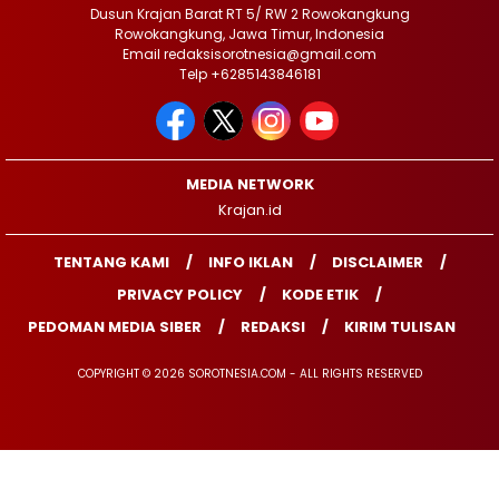
Dusun Krajan Barat RT 5/ RW 2 Rowokangkung
Rowokangkung, Jawa Timur, Indonesia
Email redaksisorotnesia@gmail.com
Telp +6285143846181
MEDIA NETWORK
Krajan.id
TENTANG KAMI
INFO IKLAN
DISCLAIMER
PRIVACY POLICY
KODE ETIK
PEDOMAN MEDIA SIBER
REDAKSI
KIRIM TULISAN
COPYRIGHT © 2026 SOROTNESIA.COM - ALL RIGHTS RESERVED