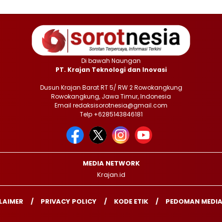
Di bawah Naungan
PT. Krajan Teknologi dan Inovasi
Dusun Krajan Barat RT 5/ RW 2 Rowokangkung
Rowokangkung, Jawa Timur, Indonesia
Email redaksisorotnesia@gmail.com
Telp +6285143846181
MEDIA NETWORK
Krajan.id
LAIMER
PRIVACY POLICY
KODE ETIK
PEDOMAN MEDIA