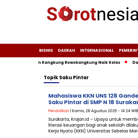
BISNIS
DAERAH
INTERNASIONAL
PEMERI
i, Jagung, dan Kangkung Rowokangkung Naik Kelas
Dari L
Topik
Saku Pintar
Mahasiswa KKN UNS 128 Gande
Saku Pintar di SMP N 18 Suraka
Pendidikan
| Kamis, 28 Agustus 2025 - 14:24 WI
Surakarta, Krajan.id – Upaya untuk memb
literasi keuangan bagi anak sekolah dila
Kerja Nyata (KKN) Universitas Sebelas Mar