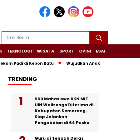
K
TEKNOLOGI
WISATA
SPORT
OPINI
ESAI
NARASI+
m Padi di Kebon Ratu
Wujudkan Anak Desa Sehat dan Mandir
TRENDING
960 Mahasiswa KKN MIT
UIN Walisongo Diterima di
Kabupaten Semarang,
Siap Jalankan
Pengabdian di 64 Posko
Guru di Tengah Deras