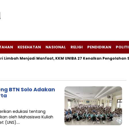
NTAHAN
KESEHATAN
NASIONAL
RELIGI
PENDIDIKAN
POLITI
imbah Menjadi Manfaat, KKM UNIBA 27 Kenalkan Pengolahan Seka
ng BTN Solo Adakan
rta
B
erikan edukasi tentang
kukan oleh Mahasiswa Kuliah
et (UNS)….