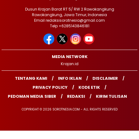
Dusun Krajan Barat RT 5/ RW 2 Rowokangkung
Rowokangkung, Jawa Timur, Indonesia
Email redaksisorotnesia@gmail.com
Telp +6285143846181
MEDIA NETWORK
Krajan.id
TENTANG KAMI
INFO IKLAN
DISCLAIMER
PRIVACY POLICY
KODE ETIK
PEDOMAN MEDIA SIBER
REDAKSI
KIRIM TULISAN
COPYRIGHT © 2026 SOROTNESIA.COM - ALL RIGHTS RESERVED