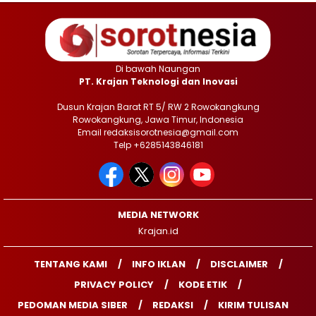
Di bawah Naungan
PT. Krajan Teknologi dan Inovasi
Dusun Krajan Barat RT 5/ RW 2 Rowokangkung
Rowokangkung, Jawa Timur, Indonesia
Email redaksisorotnesia@gmail.com
Telp +6285143846181
MEDIA NETWORK
Krajan.id
TENTANG KAMI
INFO IKLAN
DISCLAIMER
PRIVACY POLICY
KODE ETIK
PEDOMAN MEDIA SIBER
REDAKSI
KIRIM TULISAN