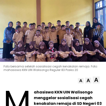
Foto bersama setelah sosialisasi cegah kenakalan remaja. Foto:
mahasiswa KKN UIN Walisongo Reguler 83 Posko 20
A
A
A
M
ahasiswa KKN UIN Walisongo
menggelar sosialisasi cegah
kenakalan remaja di SD Negeri 03