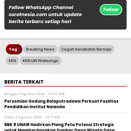
Follow WhatsApp Channel
Follow
sorotnesia.com untuk update
berita terbaru setiap hari
Tag :
Breaking News
Cegah Kenakalan Remaja
KKN
KKN UIN Walisongo
BERITA TERKAIT
Minggu, 9 Agustus 2026 - 00:32 WIB
Peresmian Gedung Balaputradewa Perkuat Fasilitas
Pendidikan Institut Nalanda
Sabtu, 8 Agustus 2026 - 00:11 WIB
BBK 8 UNAIR Hadirkan Plang Peta Potensi Strategis
untuk Memberdayakan Sumber Daya Wisata Desa