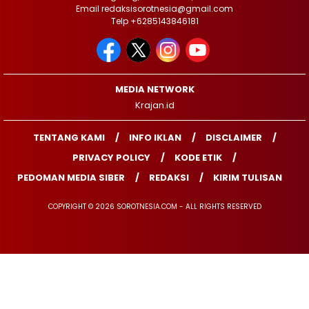
Email redaksisorotnesia@gmail.com
Telp +6285143846181
MEDIA NETWORK
Krajan.id
TENTANG KAMI
INFO IKLAN
DISCLAIMER
PRIVACY POLICY
KODE ETIK
PEDOMAN MEDIA SIBER
REDAKSI
KIRIM TULISAN
COPYRIGHT © 2026 SOROTNESIA.COM - ALL RIGHTS RESERVED