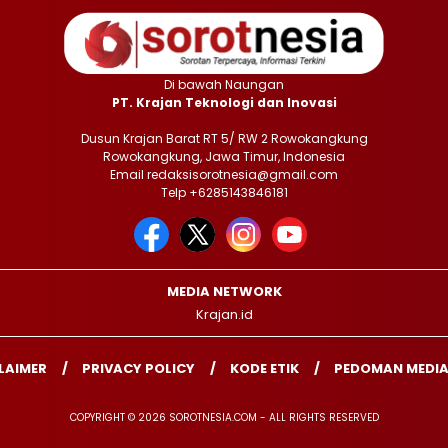
Di bawah Naungan
PT. Krajan Teknologi dan Inovasi
Dusun Krajan Barat RT 5/ RW 2 Rowokangkung
Rowokangkung, Jawa Timur, Indonesia
Email redaksisorotnesia@gmail.com
Telp +6285143846181
MEDIA NETWORK
Krajan.id
LAIMER
PRIVACY POLICY
KODE ETIK
PEDOMAN MEDIA
COPYRIGHT © 2026 SOROTNESIA.COM - ALL RIGHTS RESERVED