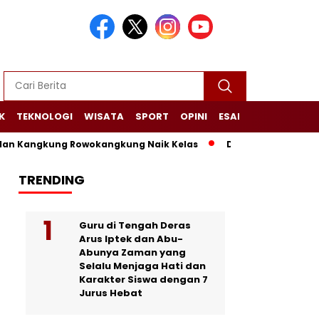
K
TEKNOLOGI
WISATA
SPORT
OPINI
ESAI
NARASI+
 Kangkung Rowokangkung Naik Kelas
Dari Limbah Menjadi M
TRENDING
Guru di Tengah Deras
Arus Iptek dan Abu-
Abunya Zaman yang
Selalu Menjaga Hati dan
Karakter Siswa dengan 7
Jurus Hebat