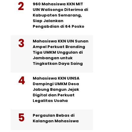
960 Mahasiswa KKN MIT
UIN Walisongo Diterima di
Kabupaten Semarang,
Siap Jalankan
Pengabdian di 64 Posko
Mahasiswa KKN UIN Sunan
Ampel Perkuat Branding
Tiga UMKM Unggulan di
Jambangan untuk
Tingkatkan Daya Saing
Mahasiswa KKN UINSA
Dampingi UMKM Desa
Jabung Bangun Jejak
Digital dan Perkuat
Legalitas Usaha
Pergaulan Bebas di
Kalangan Mahasiswa