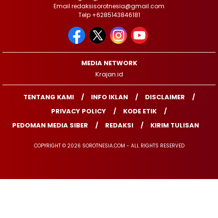
Email redaksisorotnesia@gmail.com
Telp +6285143846181
MEDIA NETWORK
Krajan.id
TENTANG KAMI
INFO IKLAN
DISCLAIMER
PRIVACY POLICY
KODE ETIK
PEDOMAN MEDIA SIBER
REDAKSI
KIRIM TULISAN
COPYRIGHT © 2026 SOROTNESIA.COM - ALL RIGHTS RESERVED