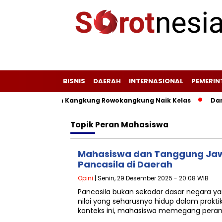
BISNIS
DAERAH
INTERNASIONAL
PEMERI
, Jagung, dan Kangkung Rowokangkung Naik Kelas
Dari L
Topik
Peran Mahasiswa
Mahasiswa dan Tanggung Jaw
Pancasila di Daerah
Opini
| Senin, 29 Desember 2025 - 20:08 WIB
Pancasila bukan sekadar dasar negara ya
nilai yang seharusnya hidup dalam prakt
konteks ini, mahasiswa memegang peran 