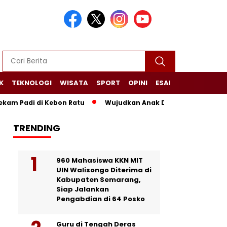
K
TEKNOLOGI
WISATA
SPORT
OPINI
ESAI
NARASI+
 Padi di Kebon Ratu
Wujudkan Anak Desa Sehat dan Mandiri
TRENDING
960 Mahasiswa KKN MIT
UIN Walisongo Diterima di
Kabupaten Semarang,
Siap Jalankan
Pengabdian di 64 Posko
Guru di Tengah Deras