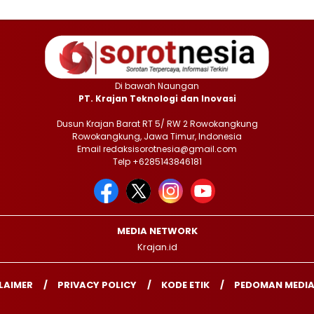
Di bawah Naungan
PT. Krajan Teknologi dan Inovasi
Dusun Krajan Barat RT 5/ RW 2 Rowokangkung
Rowokangkung, Jawa Timur, Indonesia
Email redaksisorotnesia@gmail.com
Telp +6285143846181
MEDIA NETWORK
Krajan.id
LAIMER
PRIVACY POLICY
KODE ETIK
PEDOMAN MEDIA