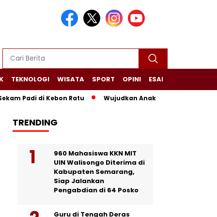
K
TEKNOLOGI
WISATA
SPORT
OPINI
ESAI
NARASI+
am Padi di Kebon Ratu
Wujudkan Anak Desa Sehat dan Mandi
TRENDING
960 Mahasiswa KKN MIT
UIN Walisongo Diterima di
Kabupaten Semarang,
Siap Jalankan
Pengabdian di 64 Posko
Guru di Tengah Deras