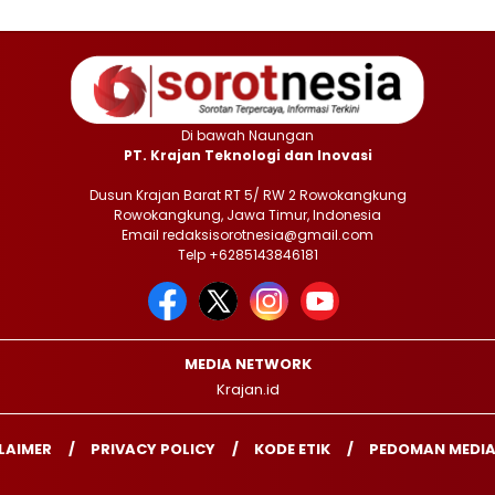
Di bawah Naungan
PT. Krajan Teknologi dan Inovasi
Dusun Krajan Barat RT 5/ RW 2 Rowokangkung
Rowokangkung, Jawa Timur, Indonesia
Email redaksisorotnesia@gmail.com
Telp +6285143846181
MEDIA NETWORK
Krajan.id
LAIMER
PRIVACY POLICY
KODE ETIK
PEDOMAN MEDIA