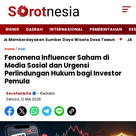
BISNIS
DAERAH
INTERNASIONAL
PEMERINTAHAN
KE
 Memberdayakan Sumber Daya Wisata Desa Tawun
JAGATARA Do
/
Home
Esai
Fenomena Influencer Saham di
Media Sosial dan Urgensi
Perlindungan Hukum bagi Investor
Pemula
Sorotankita
- Redaksi
Selasa, 12 Mei 2026