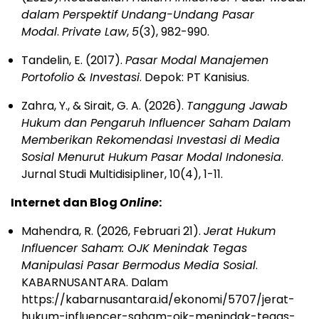
dalam Perspektif Undang-Undang Pasar
Modal
.
Private Law
,
5
(3), 982-990.
Tandelin, E. (2017).
Pasar Modal Manajemen
Portofolio & Investasi
. Depok: PT Kanisius.
Zahra, Y., & Sirait, G. A. (2026).
Tanggung Jawab
Hukum dan Pengaruh Influencer Saham Dalam
Memberikan Rekomendasi Investasi di Media
Sosial Menurut Hukum Pasar Modal Indonesia
.
Jurnal Studi Multidisipliner, 10(4), 1-11.
Internet dan Blog
Online
:
Mahendra, R. (2026, Februari 21).
Jerat Hukum
Influencer Saham: OJK Menindak Tegas
Manipulasi Pasar Bermodus Media Sosial
.
KABARNUSANTARA. Dalam
https://kabarnusantara.id/ekonomi/5707/jerat-
hukum-influencer-saham-ojk-menindak-tegas-