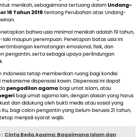
 untuk menikah, sebagaimana tertuang dalam
Undang-
r 16 Tahun 2019
tentang Perubahan atas Undang-
winan.
menetapkan bahwa usia minimal menikah adalah 19 tahun,
ki-laki maupun perempuan. Penetapan batas usia ini
 pertimbangan kematangan emosional, fisik, dan
lon pengantin, serta sebagai upaya perlindungan
k.
Indonesia tetap memberikan ruang bagi kondisi
i mekanisme dispensasi kawin. Dispensasi ini dapat
ada
pengadilan agama
bagi umat Islam, atau
negeri
bagi umat agama lain, dengan alasan yang harus
uat dan didukung oleh bukti medis atau sosial yang
n itu, bagi calon pengantin yang belum berusia 21 tahun,
 tetap menjadi syarat wajib.
:
Cinta Beda Agama: Bagaimana Islam dan