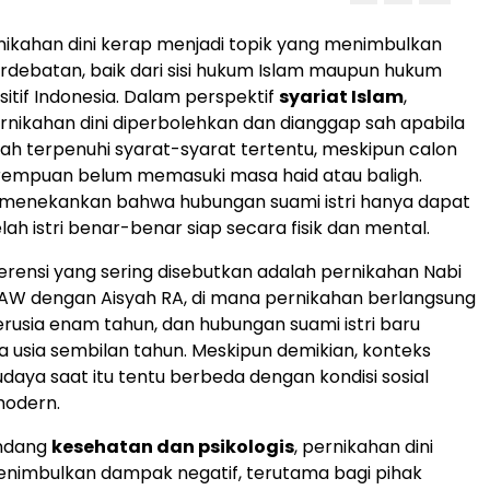
nikahan dini kerap menjadi topik yang menimbulkan
rdebatan, baik dari sisi hukum Islam maupun hukum
sitif Indonesia. Dalam perspektif
syariat Islam
,
rnikahan dini diperbolehkan dan dianggap sah apabila
lah terpenuhi syarat-syarat tertentu, meskipun calon
empuan belum memasuki masa haid atau baligh.
 menekankan bahwa hubungan suami istri hanya dapat
lah istri benar-benar siap secara fisik dan mental.
ferensi yang sering disebutkan adalah pernikahan Nabi
 dengan Aisyah RA, di mana pernikahan berlangsung
erusia enam tahun, dan hubungan suami istri baru
a usia sembilan tahun. Meskipun demikian, konteks
udaya saat itu tentu berbeda dengan kondisi sosial
odern.
andang
kesehatan dan psikologis
, pernikahan dini
enimbulkan dampak negatif, terutama bagi pihak