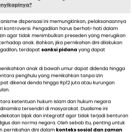
nyikapinya?
anisme dispensasi ini memungkinkan, pelaksanaannya
ri kontroversi. Pengadilan harus berhati-hati dalam
zin agar tidak menimbulkan preseden yang merugikan
terhadap anak. Bahkan, jika pernikahan dini dilakukan
ngadilan, terdapat
sanksi pidana
yang dapat
menikahkan anak di bawah umur dapat didenda hingga
entara penghulu yang menikahkan tanpa izin
pat dikenai denda hingga Rp12 juta atau kurungan
ulan.
tara ketentuan hukum Islam dan hukum negara
inamika tersendiri di masyarakat. Dualisme ini
ekatan bijak dan integratif agar tidak terjadi benturan
eligius dan norma negara. Oleh sebab itu, penting untuk
pernikahan dini dalam
konteks sosial dan zaman