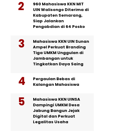
960 Mahasiswa KKN MIT
UIN Walisongo Diterima di
Kabupaten Semarang,
Siap Jalankan
Pengabdian di 64 Posko
Mahasiswa KKN UIN Sunan
Ampel Perkuat Branding
Tiga UMKM Unggulan di
Jambangan untuk
Tingkatkan Daya Saing
Pergaulan Bebas di
Kalangan Mahasiswa
Mahasiswa KKN UINSA
Dampingi UMKM Desa
Jabung Bangun Jejak
Digital dan Perkuat
Legalitas Usaha