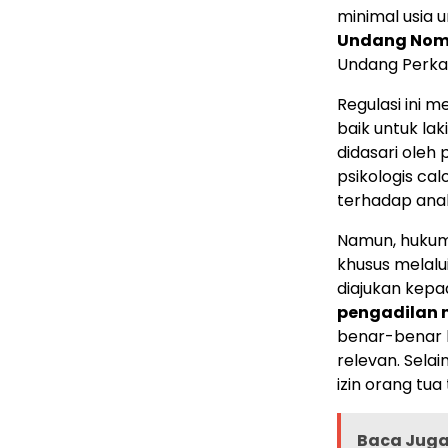
minimal usia
Undang Nomo
Undang Perka
Regulasi ini 
baik untuk la
didasari oleh
psikologis ca
terhadap ana
Namun, hukum 
khusus melalu
diajukan kep
pengadilan 
benar-benar k
relevan. Selai
izin orang tua
Baca Juga 