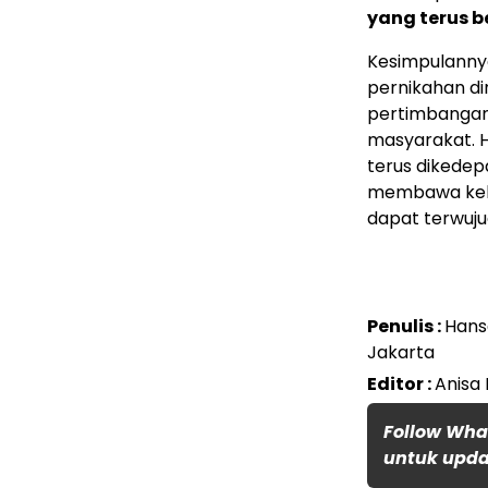
yang terus 
Kesimpulannya
pernikahan di
pertimbangan m
masyarakat. H
terus dikedep
membawa kebe
dapat terwuju
Penulis :
Hans
Jakarta
Editor :
Anisa 
Follow Wha
untuk updat