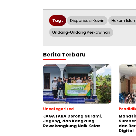
Tag :
Dispensasi Kawin
Hukum Isla
Undang-Undang Perkawinan
Berita Terbaru
Uncategorized
Pendidi
JAGATARA Dorong Gurami,
Mahasi
Jagung, dan Kangkung
Sumbera
Rowokangkung Naik Kelas
dan Ber
Digital