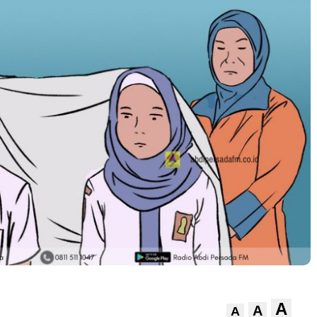
A
A
A