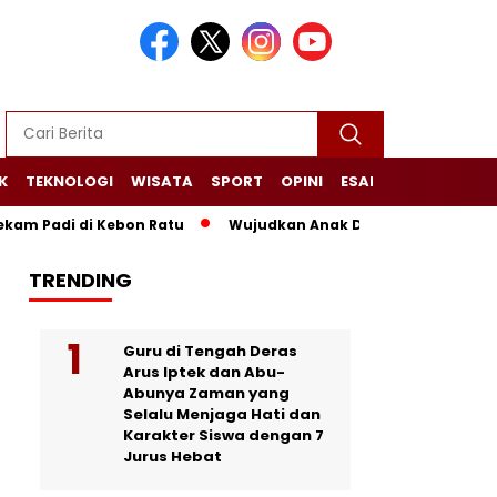
K
TEKNOLOGI
WISATA
SPORT
OPINI
ESAI
NARASI+
di di Kebon Ratu
Wujudkan Anak Desa Sehat dan Mandiri, P
TRENDING
Guru di Tengah Deras
Arus Iptek dan Abu-
Abunya Zaman yang
Selalu Menjaga Hati dan
Karakter Siswa dengan 7
Jurus Hebat