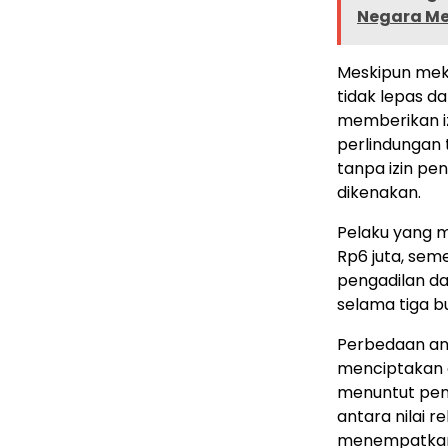
Negara Me
Meskipun mek
tidak lepas da
memberikan i
perlindungan 
tanpa izin pe
dikenakan.
Pelaku yang 
Rp6 juta, sem
pengadilan da
selama tiga b
Perbedaan an
menciptakan d
menuntut pend
antara nilai r
menempatkan 