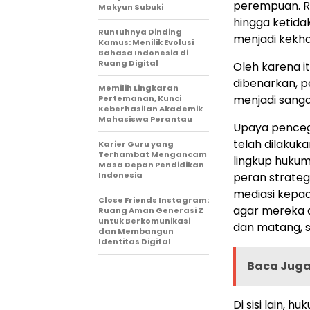
perempuan. Ri
Makyun Subuki
hingga ketid
Runtuhnya Dinding
menjadi kekh
Kamus: Menilik Evolusi
Bahasa Indonesia di
Ruang Digital
Oleh karena i
dibenarkan, p
Memilih Lingkaran
menjadi sanga
Pertemanan, Kunci
Keberhasilan Akademik
Mahasiswa Perantau
Upaya penceg
telah dilakuk
Karier Guru yang
Terhambat Mengancam
lingkup hukum
Masa Depan Pendidikan
Indonesia
peran strateg
mediasi kepad
Close Friends Instagram:
agar mereka d
Ruang Aman Generasi Z
untuk Berkomunikasi
dan matang, s
dan Membangun
Identitas Digital
Baca Juga 
Di sisi lain, 