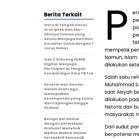
P
er
Berita Terkait
pe
Guru di Tengah Deras
po
Arus Iptek dan Abu-
pe
Abunya Zaman yang
Selalu Menjaga Hati dan
te
Karakter Siswa dengan 7
Jurus Hebat
mempelai per
Namun, Islam
Gen Z di Ruang Publik
dilakukan sete
Digital, Menjaga
Partisipasi di Tengah
Kendali Algoritma TikTok
Salah satu re
Muhammad SAW
Kesetaraan Gender
dalam Olahraga,
saat Aisyah b
Mewujudkan
Kesempatan yang Sama
dilakukan pad
dari Lapangan hingga
historis dan b
Podium
masyarakat m
Belajar Berdamai
dengan Diri melalui
Dari sudut p
Evaluasi: Menelisik
Medan Makna dalam
berpotensi m
Perspektif Semantik