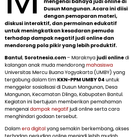
mengenai bahaya judi online di
Dusun Mangunan. Acara ini diisi
dengan pemaparan materi,
diskusi interaktif, dan permainan edukatif
untuk meningkatkan kesadaran pemuda
terhadap dampak negatif judi online dan
mendorong pola pikir yang lebih produktif.
Bantul
,
Sorotnesia.com
– Maraknya
judi online
di
kalangan anak muda mendorong
mahasiswa
Universitas Mercu Buana Yogyakarta (UMBY) yang
tergabung dalam tim
KKN-PPM UMBY 04
untuk
menggelar sosialisasi di Dusun Mangunan, Desa
Mangunan, Kecamatan Dlingo, Kabupaten Bantul.
Kegiatan ini bertujuan memberikan pemahaman
mengenai
dampak negatif
judi online serta cara
menghindari godaan tersebut.
Dalam
era digital
yang semakin berkembang, akses
terhadap perjudian online menjadi lebih mudah,