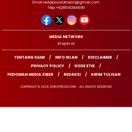
Email redaksisorotnesia@gmail.com
Telp +6285143846181
MEDIA NETWORK
Krajan.id
TENTANG KAMI
INFO IKLAN
DISCLAIMER
PRIVACY POLICY
KODE ETIK
PEDOMAN MEDIA SIBER
REDAKSI
KIRIM TULISAN
COPYRIGHT © 2026 SOROTNESIA.COM - ALL RIGHTS RESERVED