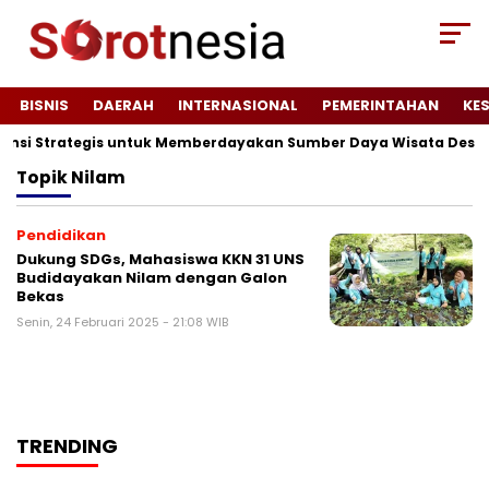
BISNIS
DAERAH
INTERNASIONAL
PEMERINTAHAN
KE
tensi Strategis untuk Memberdayakan Sumber Daya Wisata Desa 
Topik
Nilam
Pendidikan
Dukung SDGs, Mahasiswa KKN 31 UNS
Budidayakan Nilam dengan Galon
Bekas
Senin, 24 Februari 2025 - 21:08 WIB
TRENDING