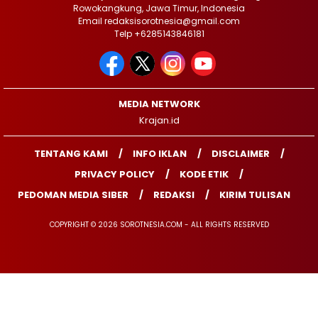
Rowokangkung, Jawa Timur, Indonesia
Email redaksisorotnesia@gmail.com
Telp +6285143846181
MEDIA NETWORK
Krajan.id
TENTANG KAMI
INFO IKLAN
DISCLAIMER
PRIVACY POLICY
KODE ETIK
PEDOMAN MEDIA SIBER
REDAKSI
KIRIM TULISAN
COPYRIGHT © 2026 SOROTNESIA.COM - ALL RIGHTS RESERVED