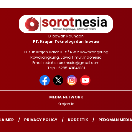
Di bawah Naungan
PT. Krajan Teknologi dan Inovasi
Dusun Krajan Barat RT 5/ RW 2 Rowokangkung
Rowokangkung, Jawa Timur, Indonesia
Email redaksisorotnesia@gmail.com
Telp +6285143846181
MEDIA NETWORK
Krajan.id
LAIMER
PRIVACY POLICY
KODE ETIK
PEDOMAN MEDIA