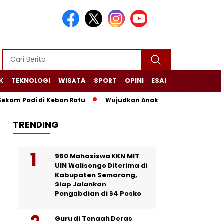
K
TEKNOLOGI
WISATA
SPORT
OPINI
ESAI
NARASI+
m Padi di Kebon Ratu
Wujudkan Anak Desa Sehat dan Mandir
TRENDING
960 Mahasiswa KKN MIT
UIN Walisongo Diterima di
Kabupaten Semarang,
Siap Jalankan
Pengabdian di 64 Posko
Guru di Tengah Deras