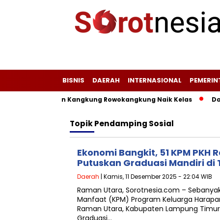
BISNIS
DAERAH
INTERNASIONAL
PEMERI
i, Jagung, dan Kangkung Rowokangkung Naik Kelas
Dari L
Topik
Pendamping Sosial
Ekonomi Bangkit, 51 KPM PKH 
Putuskan Graduasi Mandiri di
Daerah
| Kamis, 11 Desember 2025 - 22:04 WIB
Raman Utara, Sorotnesia.com – Sebanyak
Manfaat (KPM) Program Keluarga Harapa
Raman Utara, Kabupaten Lampung Timur
Graduasi…