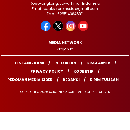
Rowokangkung, Jawa Timur, Indonesia
Email redaksisorotnesia@gmail.com
Telp +6285143846181
MEDIA NETWORK
Krajan.id
TENTANG KAMI
INFO IKLAN
DISCLAIMER
PRIVACY POLICY
KODE ETIK
PEDOMAN MEDIA SIBER
REDAKSI
KIRIM TULISAN
COPYRIGHT © 2026 SOROTNESIA.COM - ALL RIGHTS RESERVED