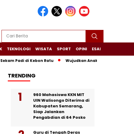
K
TEKNOLOGI
WISATA
SPORT
OPINI
ESAI
NARASI+
am Padi di Kebon Ratu
Wujudkan Anak Desa Sehat dan Mandi
TRENDING
960 Mahasiswa KKN MIT
UIN Walisongo Diterima di
Kabupaten Semarang,
Siap Jalankan
Pengabdian di 64 Posko
Guru di Tengah Deras