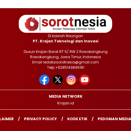
Di bawah Naungan
PT. Krajan Teknologi dan Inovasi
Dusun Krajan Barat RT 5/ RW 2 Rowokangkung
Rowokangkung, Jawa Timur, Indonesia
Email redaksisorotnesia@gmail.com
Telp +6285143846181
MEDIA NETWORK
Krajan.id
LAIMER
PRIVACY POLICY
KODE ETIK
PEDOMAN MEDIA