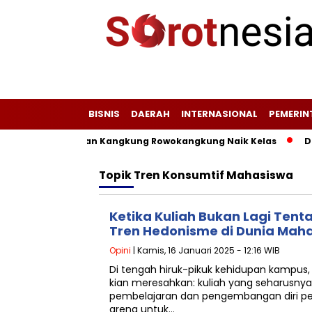
BISNIS
DAERAH
INTERNASIONAL
PEMERI
mi, Jagung, dan Kangkung Rowokangkung Naik Kelas
Dari
Topik
Tren Konsumtif Mahasiswa
Ketika Kuliah Bukan Lagi Tent
Tren Hedonisme di Dunia Mah
Opini
| Kamis, 16 Januari 2025 - 12:16 WIB
Di tengah hiruk-pikuk kehidupan kampus
kian meresahkan: kuliah yang seharusnya
pembelajaran dan pengembangan diri pe
arena untuk…