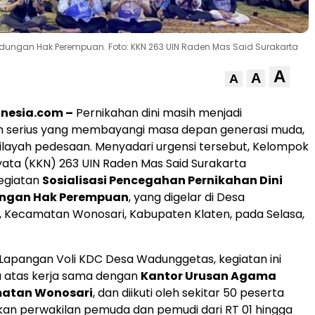
indungan Hak Perempuan. Foto: KKN 263 UIN Raden Mas Said Surakarta
A
A
A
tnesia.com –
Pernikahan dini masih menjadi
 serius yang membayangi masa depan generasi muda,
ilayah pedesaan. Menyadari urgensi tersebut, Kelompok
Nyata (KKN) 263 UIN Raden Mas Said Surakarta
kegiatan
Sosialisasi Pencegahan Pernikahan Dini
ungan Hak Perempuan
, yang digelar di Desa
 Kecamatan Wonosari, Kabupaten Klaten, pada Selasa,
Lapangan Voli KDC Desa Wadunggetas, kegiatan ini
a atas kerja sama dengan
Kantor Urusan Agama
matan Wonosari
, dan diikuti oleh sekitar 50 peserta
an perwakilan pemuda dan pemudi dari RT 01 hingga