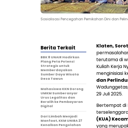
Sosialisasi Pencegahan Pernikahan Dini dan Pel
Klaten, Soro
Berita Terkait
permasalahan
BBK 8 UNAIR Hadirkan
terutama di w
Plang Peta Potensi
Kuliah Kerja 
Strategis untuk
Memberdayakan
menginisiasi 
Sumber Daya Wisata
Desa Tawun
dan Perlind
Wadunggetas,
Mahasiswa KKN Dorong
29 Juli 2025.
UMKM Sumberanyar
Urus Legalitas dan
Beralih ke Pembayaran
Bertempat di 
Digital
terselenggar
Dari Limbah Menjadi
(KUA) Keca
Manfaat, KKM UNIBA 27
Kenalkan Pengolahan
yang merupak