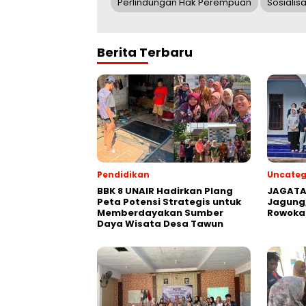
Perlindungan Hak Perempuan
Sosialisa
Berita Terbaru
Pendidikan
Uncateg
BBK 8 UNAIR Hadirkan Plang
JAGATA
Peta Potensi Strategis untuk
Jagung
Memberdayakan Sumber
Rowoka
Daya Wisata Desa Tawun