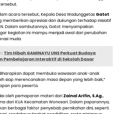
tersebut.
dalam acara tersebut, Kepala Desa Wadunggetas
Gatot
 memberikan apresiasi dan dukungan terhadap inisiatif
N. Dalam sambutannya, Gatot menyampaikan
gar kegiatan ini mampu menjadi awal dari perubahan
erasi muda.
:
Tim Hibah GAMINAYU UNS Perkuat Budaya
an Pembelajaran Interaktif di Sekolah Dasar
ini diharapkan dapat membuka wawasan anak-anak
ih siap merencanakan masa depan yang lebih baik,”
dapan para peserta.
diisi oleh pemaparan materi dari
Zainal Arifin, S.Ag.
,
ma dari KUA Kecamatan Wonosari. Dalam paparannya,
n berbagai faktor penyebab pernikahan dini, seperti