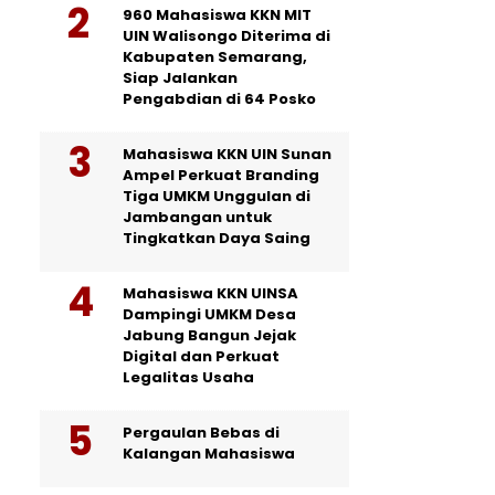
960 Mahasiswa KKN MIT
UIN Walisongo Diterima di
Kabupaten Semarang,
Siap Jalankan
Pengabdian di 64 Posko
Mahasiswa KKN UIN Sunan
Ampel Perkuat Branding
Tiga UMKM Unggulan di
Jambangan untuk
Tingkatkan Daya Saing
Mahasiswa KKN UINSA
Dampingi UMKM Desa
Jabung Bangun Jejak
Digital dan Perkuat
Legalitas Usaha
Pergaulan Bebas di
Kalangan Mahasiswa