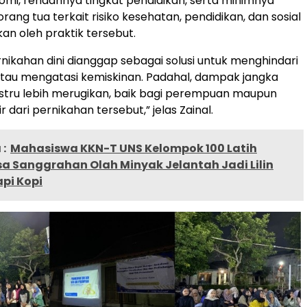
mi, rendahnya tingkat pendidikan, serta minimnya
ng tua terkait risiko kesehatan, pendidikan, dan sosial
an oleh praktik tersebut.
rnikahan dini dianggap sebagai solusi untuk menghindari
atau mengatasi kemiskinan. Padahal, dampak jangka
stru lebih merugikan, baik bagi perempuan maupun
r dari pernikahan tersebut,” jelas Zainal.
:
Mahasiswa KKN-T UNS Kelompok 100 Latih
a Sanggrahan Olah Minyak Jelantah Jadi Lilin
pi Kopi