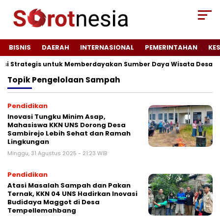
BISNIS
DAERAH
INTERNASIONAL
PEMERINTAHAN
KE
nsi Strategis untuk Memberdayakan Sumber Daya Wisata Desa Ta
Topik
Pengelolaan Sampah
Pendidikan
Inovasi Tungku Minim Asap,
Mahasiswa KKN UNS Dorong Desa
Sambirejo Lebih Sehat dan Ramah
Lingkungan
Minggu, 31 Agustus 2025 - 21:23 WIB
Pendidikan
Atasi Masalah Sampah dan Pakan
Ternak, KKN 04 UNS Hadirkan Inovasi
Budidaya Maggot di Desa
Tempellemahbang