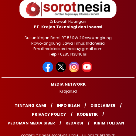
Di bawah Naungan
PT. Krajan Teknologi dan Inovasi
Dusun Krajan Barat RT 5/ RW 2 Rowokangkung
Rowokangkung, Jawa Timur, Indonesia
Email redaksisorotnesia@gmail.com
Telp +6285143846181
MEDIA NETWORK
Krajan.id
TENTANG KAMI
INFO IKLAN
DISCLAIMER
PRIVACY POLICY
KODE ETIK
PEDOMAN MEDIA SIBER
REDAKSI
KIRIM TULISAN
COPYRIGHT © 2026 SOROTNESIA.COM - ALL RIGHTS RESERVED