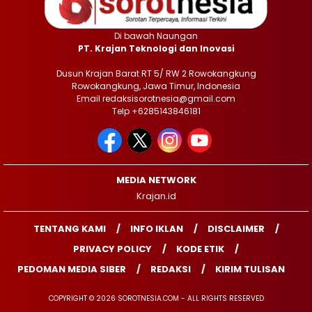
Di bawah Naungan
PT. Krajan Teknologi dan Inovasi
Dusun Krajan Barat RT 5/ RW 2 Rowokangkung
Rowokangkung, Jawa Timur, Indonesia
Email redaksisorotnesia@gmail.com
Telp +6285143846181
MEDIA NETWORK
Krajan.id
TENTANG KAMI
INFO IKLAN
DISCLAIMER
PRIVACY POLICY
KODE ETIK
PEDOMAN MEDIA SIBER
REDAKSI
KIRIM TULISAN
COPYRIGHT © 2026 SOROTNESIA.COM - ALL RIGHTS RESERVED