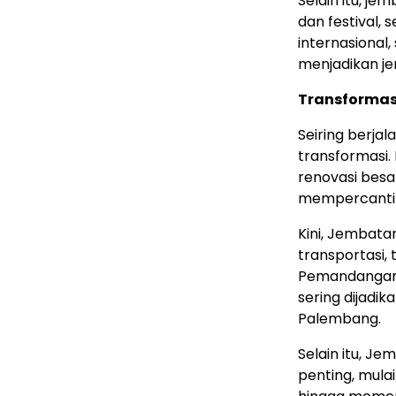
Selain itu, je
dan festival, 
internasional
menjadikan je
Transformas
Seiring berj
transformasi
renovasi bes
mempercantik
Kini, Jembata
transportasi, 
Pemandangan 
sering dijadik
Palembang.
Selain itu, J
penting, mulai