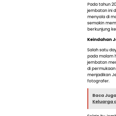
Pada tahun 2
jembatan ini
menyala di m
semakin memi
berkunjung k
Keindahan J
Salah satu d
pada malam h
jembatan men
di permukaan
menjadikan J
fotografer.
Baca Juga 
Keluarga 