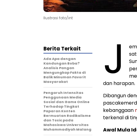
Ilustrasi foto/int
J
em
Berita Terkait
sat
Ada Apa dengan
Sun
Kandungan Boba?
pen
Analisis Pangan
Mengungkap Fakta di
me
Balik Minuman Favorit
Masyarakat
dan harapan.
Pengaruh Intensitas
Dibangun de
Penggunaan Media
Sosial dan Game Online
pascakemerde
Terhadap Tingkat
kebanggaan
Paparan Konten
Bermuatan Radikalisme
terkenal di ti
dan Toxic pada
Mahasiswa Universitas
Awal Mula I
Muhammadiyah Malang