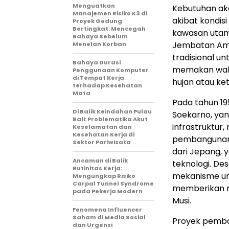
Menguatkan
Kebutuhan ak
Manajemen Risiko K3 di
akibat kondis
Proyek Gedung
Bertingkat: Mencegah
kawasan utama
Bahaya Sebelum
Jembatan Am
Menelan Korban
tradisional un
Bahaya Durasi
memakan wakt
Penggunaan Komputer
di Tempat Kerja
hujan atau ke
terhadap Kesehatan
Mata
Pada tahun 19
Di Balik Keindahan Pulau
Soekarno, ya
Bali: Problematika Akut
infrastruktur
Keselamatan dan
Kesehatan Kerja di
pembangunan 
Sektor Pariwisata
dari Jepang, 
Ancaman di Balik
teknologi. D
Rutinitas Kerja:
mekanisme uni
Mengungkap Risiko
Carpal Tunnel Syndrome
memberikan ru
pada Pekerja Modern
Musi.
Fenomena Influencer
Saham di Media Sosial
Proyek pemban
dan Urgensi