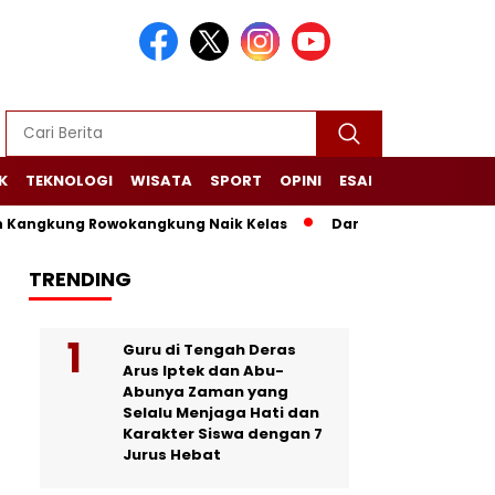
K
TEKNOLOGI
WISATA
SPORT
OPINI
ESAI
NARASI+
ng Rowokangkung Naik Kelas
Dari Limbah Menjadi Manfaat
TRENDING
Guru di Tengah Deras
Arus Iptek dan Abu-
Abunya Zaman yang
Selalu Menjaga Hati dan
Karakter Siswa dengan 7
Jurus Hebat