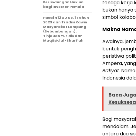
tenaga kerja 
Perlindungan Hukum
bagi Investor Pemula
bukan hanya s
simbol kolabo
Pasal 412 UU No. 1 Tahun
2023 dan Tradisi Kawin
Masyarakat Lampung
Makna Nama
(Sebambangan):
Tinjauan Yuridis dan
Maqāṣid al-Sharī‘ah
Awalnya, jemb
bentuk pengh
peristiwa pol
Ampera, yang
Rakyat
. Nama
Indonesia dal
Baca Juga 
Kesukses
Bagi masyara
mendalam. Jem
antara dua sis