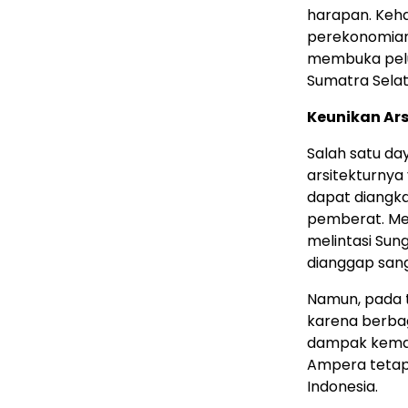
harapan. Ke
perekonomian 
membuka pelua
Sumatra Selat
Keunikan Ar
Salah satu d
arsitekturnya
dapat diangka
pemberat. Me
melintasi Sun
dianggap sang
Namun, pada 
karena berbag
dampak kemace
Ampera tetap 
Indonesia.